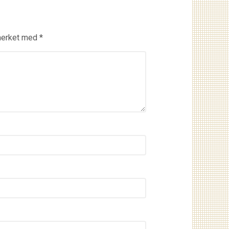
 merket med
*