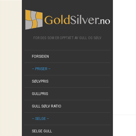
FOR DEG SOM ER OPPTATT AV GULL OG SØLV
FORSIDEN
– PRISER –
SØLVPRIS
GULLPRIS
GULL SØLV RATIO
– SELGE –
SELGE GULL