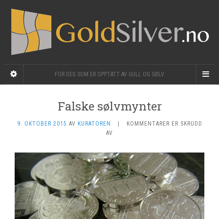
FOR DEG SOM ER OPPTATT AV GULL OG SØLV
Falske sølvmynter
9. OKTOBER 2015
AV
KURATOREN
|
KOMMENTARER ER SKRUDD
FOR
AV
FALSKE
SØLVMYNTER